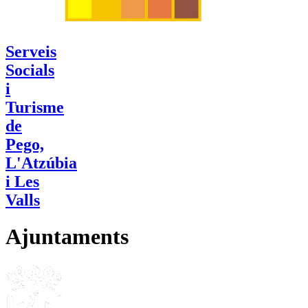
Serveis
Socials
i
Turisme
de
Pego,
L'Atzúbia
i Les
Valls
Ajuntaments