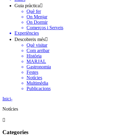
Guia pràctica
Què fer
On Menjar
On Dormir
Comerços i Serveis
Experiències
Descobreix més
Què visitar
Com arribar
Història
MARJAL
Gastronomia
Festes
Notícies
Multimèdia
Publicacions
Inici
-
Notícies
Categories