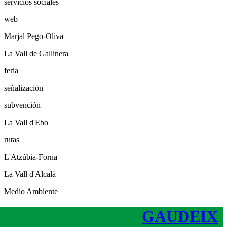
servicios sociales
web
Marjal Pego-Oliva
La Vall de Gallinera
feria
señalización
subvención
La Vall d'Ebo
rutas
L'Atzúbia-Forna
La Vall d'Alcalà
Medio Ambiente
GAUDEIX