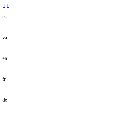
es
|
va
|
en
|
fr
|
de