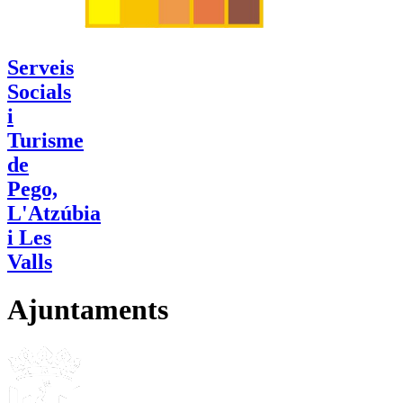
Serveis
Socials
i
Turisme
de
Pego,
L'Atzúbia
i Les
Valls
Ajuntaments