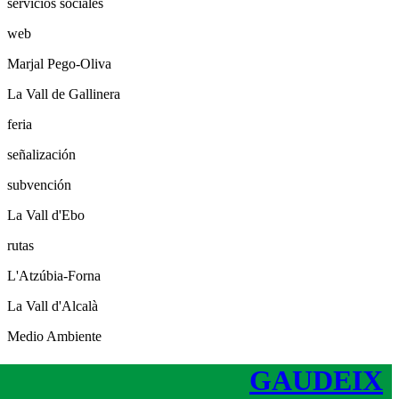
servicios sociales
web
Marjal Pego-Oliva
La Vall de Gallinera
feria
señalización
subvención
La Vall d'Ebo
rutas
L'Atzúbia-Forna
La Vall d'Alcalà
Medio Ambiente
GAUDEIX