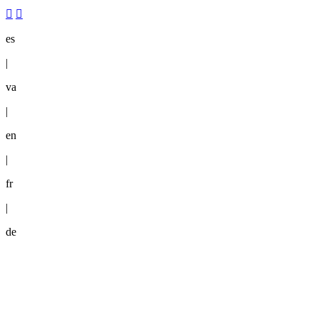
es
|
va
|
en
|
fr
|
de