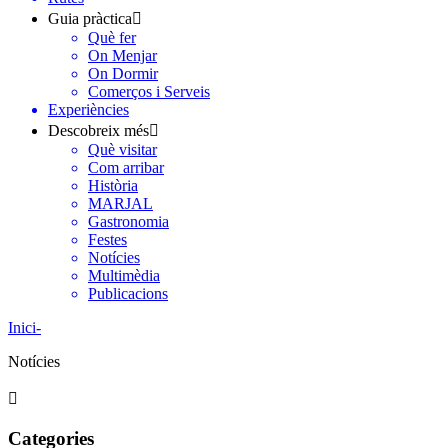
Guia pràctica
Què fer
On Menjar
On Dormir
Comerços i Serveis
Experiències
Descobreix més
Què visitar
Com arribar
Història
MARJAL
Gastronomia
Festes
Notícies
Multimèdia
Publicacions
Inici
-
Notícies
Categories