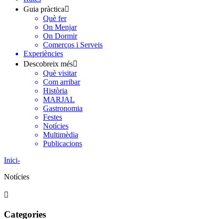
Guia pràctica
Què fer
On Menjar
On Dormir
Comerços i Serveis
Experiències
Descobreix més
Què visitar
Com arribar
Història
MARJAL
Gastronomia
Festes
Notícies
Multimèdia
Publicacions
Inici
-
Notícies
Categories