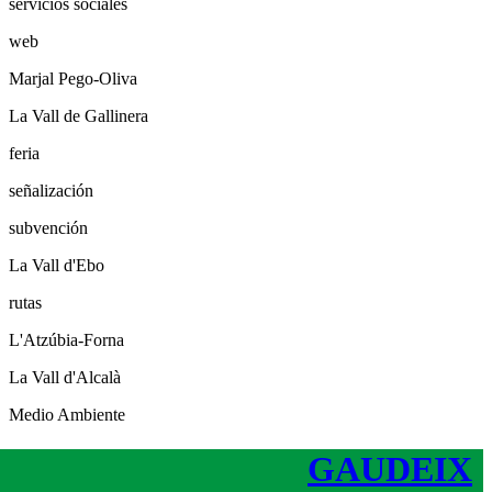
servicios sociales
web
Marjal Pego-Oliva
La Vall de Gallinera
feria
señalización
subvención
La Vall d'Ebo
rutas
L'Atzúbia-Forna
La Vall d'Alcalà
Medio Ambiente
GAUDEIX