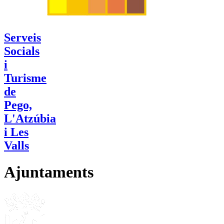
Serveis
Socials
i
Turisme
de
Pego,
L'Atzúbia
i Les
Valls
Ajuntaments