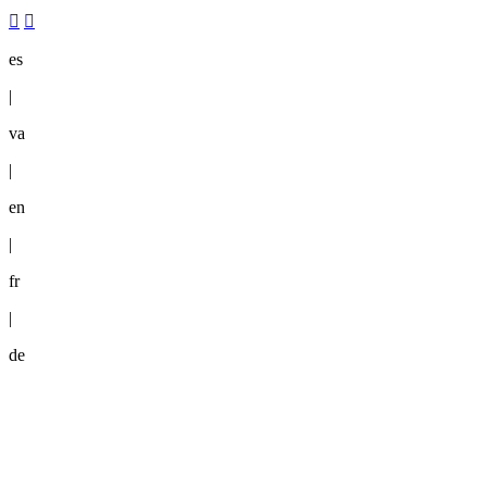
es
|
va
|
en
|
fr
|
de