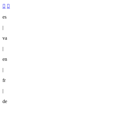
es
|
va
|
en
|
fr
|
de