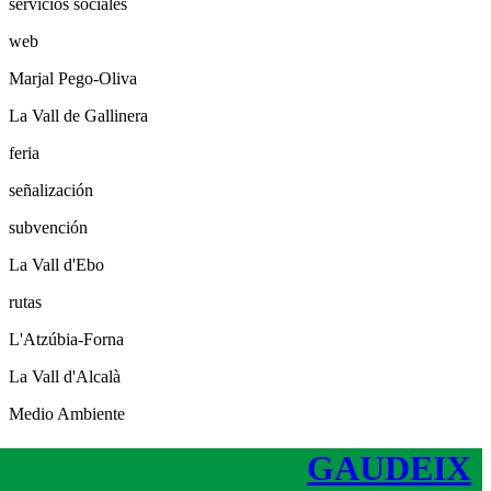
servicios sociales
web
Marjal Pego-Oliva
La Vall de Gallinera
feria
señalización
subvención
La Vall d'Ebo
rutas
L'Atzúbia-Forna
La Vall d'Alcalà
Medio Ambiente
GAUDEIX