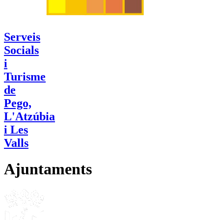
Serveis
Socials
i
Turisme
de
Pego,
L'Atzúbia
i Les
Valls
Ajuntaments