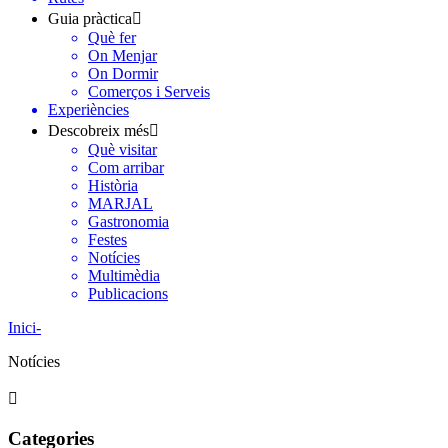
Guia pràctica
Què fer
On Menjar
On Dormir
Comerços i Serveis
Experiències
Descobreix més
Què visitar
Com arribar
Història
MARJAL
Gastronomia
Festes
Notícies
Multimèdia
Publicacions
Inici
-
Notícies
Categories