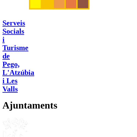
Serveis
Socials
i
Turisme
de
Pego,
L'Atzúbia
i Les
Valls
Ajuntaments