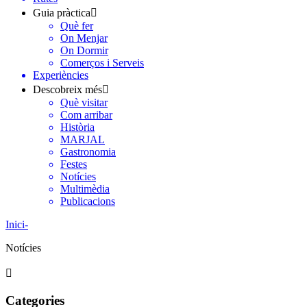
Guia pràctica
Què fer
On Menjar
On Dormir
Comerços i Serveis
Experiències
Descobreix més
Què visitar
Com arribar
Història
MARJAL
Gastronomia
Festes
Notícies
Multimèdia
Publicacions
Inici
-
Notícies
Categories