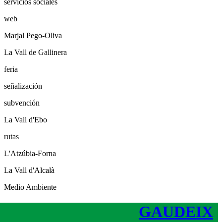
servicios sociales
web
Marjal Pego-Oliva
La Vall de Gallinera
feria
señalización
subvención
La Vall d'Ebo
rutas
L'Atzúbia-Forna
La Vall d'Alcalà
Medio Ambiente
GAUDEIX