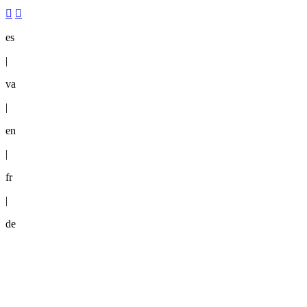
es
|
va
|
en
|
fr
|
de