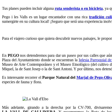
Tus planes pueden incluir alguna
ruta senderista o en bicicleta
, ya 
Pego i les Valls es un lugar encantador con una rica
tradición cul
sumergirte en su cultura local! ¡Seguro que será una experiencia inolv
Para el viajero curioso que quiera descubrir nuevos paisajes, le prop
En
PEGO
nos detendremos para dar un paseo por sus calles que aún
Plaza del Ayuntamiento donde se encuentran la
Iglesia Parroquial d
Museo de Arte Contemporáneo y el Museo Etnológico (del cultivo del 
Miquel, la de Sant Josep o la de Sant Antoni. Y por último, nos deten
Es interesante recorrer el
Parque Natural del
Marjal de Pego-Oliv
especies de fauna y ﬂora.
Más adelante, girando a la derecha por la CV-700, divisarem
LA VALL DE GALLINERA
. Y recorreremos la Ruta de los