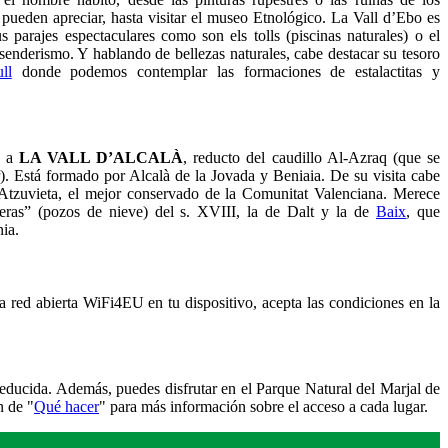
ueden apreciar, hasta visitar el museo Etnológico. La Vall d’Ebo es
s parajes espectaculares como son els tolls (piscinas naturales) o el
l senderismo. Y hablando de bellezas naturales, cabe destacar su tesoro
ll
donde podemos contemplar las formaciones de estalactitas y
s a
LA VALL D’ALCALÀ
, reducto del caudillo Al-Azraq (que se
). Está formado por Alcalà de la Jovada y Beniaia. De su visita cabe
Atzuvieta, el mejor conservado de la Comunitat Valenciana. Merece
eras” (pozos de nieve) del s. XVIII, la de Dalt y la de
Baix
, que
nia.
la red abierta WiFi4EU en tu dispositivo, acepta las condiciones en la
reducida. Además, puedes disfrutar en el Parque Natural del Marjal de
n de "
Qué hacer
" para más información sobre el acceso a cada lugar.