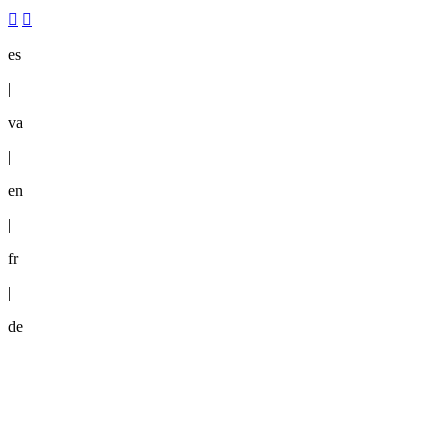
es
|
va
|
en
|
fr
|
de