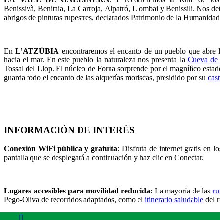
Benissivà, Benitaia, La Carroja, Alpatró, Llombai y Benissili. Nos d
abrigos de pinturas rupestres, declarados Patrimonio de la Humanidad
En
L’ATZÚBIA
encontraremos el encanto de un pueblo que abre la
hacia el mar. En este pueblo la naturaleza nos presenta la
Cueva de 
Tossal del Llop. El núcleo de Forna sorprende por el magníﬁco estad
guarda todo el encanto de las alquerías moriscas, presidido por su
cast
INFORMACIÓN DE INTERÉS
Conexión WiFi pública y gratuita
: Disfruta de internet gratis en 
pantalla que se desplegará a continuación y haz clic en Conectar.
Lugares accesibles para movilidad reducida
: La mayoría de las
ru
Pego-Oliva de recorridos adaptados, como el
itinerario saludable
del r