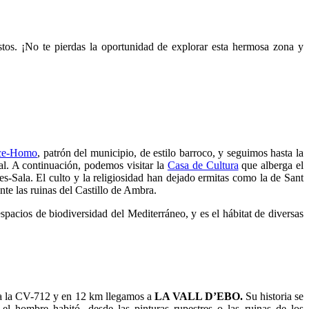
tos. ¡No te pierdas la oportunidad de explorar esta hermosa zona y
cce-Homo
, patrón del municipio, de estilo barroco, y seguimos hasta la
al. A continuación, podemos visitar la
Casa de Cultura
que alberga el
-Sala. El culto y la religiosidad han dejado ermitas como la de Sant
te las ruinas del Castillo de Ambra.
pacios de biodiversidad del Mediterráneo, y es el hábitat de diversas
a la CV-712 y en 12 km llegamos a
LA VALL D’EBO.
Su historia se
 el hombre habitó, desde las pinturas rupestres o las ruinas de los