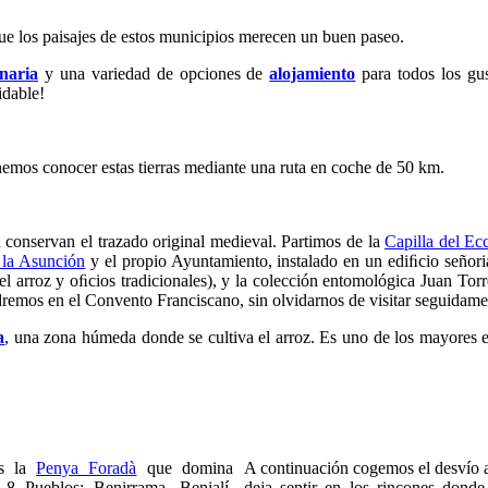
que los paisajes de estos municipios merecen un buen paseo.
inaria
y una variedad de opciones de
alojamiento
para todos los gus
idable!
onemos conocer estas tierras mediante una ruta en coche de 50 km.
 conservan el trazado original medieval. Partimos de la
Capilla del E
e la Asunción
y el propio Ayuntamiento, instalado en un ediﬁcio señori
arroz y oﬁcios tradicionales), y la colección entomológica Juan Torres
dremos en el Convento Franciscano, sin olvidarnos de visitar seguidamen
a
, una zona húmeda donde se cultiva el arroz. Es uno de los mayores es
os la
Penya Foradà
que domina
A continuación cogemos el desvío 
 8 Pueblos: Benirrama, Benialí,
deja sentir en los rincones donde