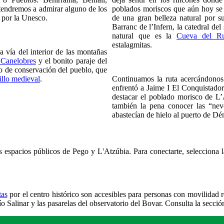
etendremos a admirar alguno de los
poblados moriscos que aún hoy se p
 por la Unesco.
de una gran belleza natural por su
Barranc de l’Infern, la catedral de
natural que es la
Cueva del Ru
estalagmitas.
 vía del interior de las montañas
Canelobres
y el bonito paraje del
o de conservación del pueblo, que
illo medieval
.
Continuamos la ruta acercándono
enfrentó a Jaime I El Conquistador
destacar el poblado morisco de L’
también la pena conocer las “nev
abastecían de hielo al puerto de Dé
los espacios públicos de Pego y L'Atzúbia. Para conectarte, selecciona 
tas
por el centro histórico son accesibles para personas con movilidad 
ío Salinar y las pasarelas del observatorio del Bovar. Consulta la secció