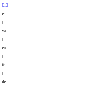
es
|
va
|
en
|
fr
|
de