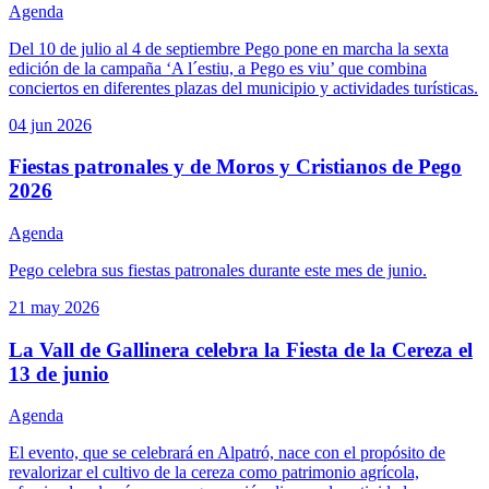
Agenda
Del 10 de julio al 4 de septiembre Pego pone en marcha la sexta
edición de la campaña ‘A l´estiu, a Pego es viu’ que combina
conciertos en diferentes plazas del municipio y actividades turísticas.
04 jun
2026
Fiestas patronales y de Moros y Cristianos de Pego
2026
Agenda
Pego celebra sus fiestas patronales durante este mes de junio.
21 may
2026
La Vall de Gallinera celebra la Fiesta de la Cereza el
13 de junio
Agenda
El evento, que se celebrará en Alpatró, nace con el propósito de
revalorizar el cultivo de la cereza como patrimonio agrícola,