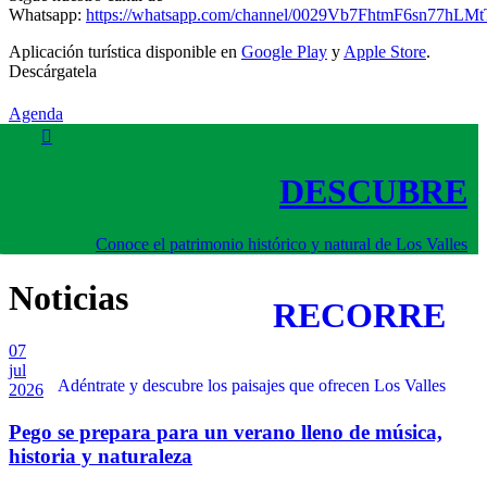
Whatsapp:
https://whatsapp.com/channel/0029Vb7FhtmF6sn77hLM
Aplicación turística disponible en
Google Play
y
Apple Store
.
Descárgatela
Agenda
DESCUBRE
Conoce el patrimonio histórico y natural de Los Valles
Noticias
RECORRE
07
jul
Adéntrate y descubre los paisajes que ofrecen Los Valles
2026
Pego se prepara para un verano lleno de música,
historia y naturaleza