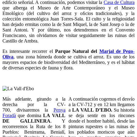
ediﬁcio señorial. A continuación, podemos visitar la
Casa de Cultura
que alberga el Museo de Arte Contemporáneo y el Museo
Etnológico (del cultivo del arroz y oﬁcios tradicionales), y la
colección entomológica Juan Torres-Sala. El culto y la religiosidad
han dejado ermitas como la de Sant Miquel, la de Sant Josep o la de
Sant Antoni. Y por último, nos detendremos en el Convento
Franciscano, sin olvidarnos de visitar seguidamente las ruinas del
Castillo de Ambra.
Es interesante recorrer el
Parque Natural del
Marjal de Pego-
Oliva
, una zona húmeda donde se cultiva el arroz. Es uno de los
mayores espacios de biodiversidad del Mediterráneo, y es el hábitat
de diversas especies de fauna y ﬂora.
Más adelante, girando a la
A continuación cogemos el desvío
derecha por la CV-
a la CV-712 y en 12 km llegamos
700, divisaremos la
Penya
a
LA VALL D’EBO.
Su historia
Foradà
que domina
LA VALL
se deja sentir en los rincones
DE GALLINERA
. Y
donde el hombre habitó, desde las
recorreremos la Ruta de los 8
pinturas rupestres o las ruinas de
Pueblos: Benirrama, Benialí,
los poblados moriscos que aún