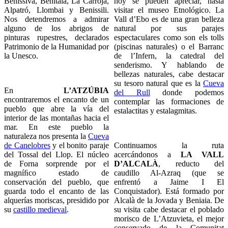
Benissivà, Benitaia, La Carroja,
hoy se pueden apreciar, hasta
Alpatró, Llombai y Benissili.
visitar el museo Etnológico. La
Nos detendremos a admirar
Vall d’Ebo es de una gran belleza
alguno de los abrigos de
natural por sus parajes
pinturas rupestres, declarados
espectaculares como son els tolls
Patrimonio de la Humanidad por
(piscinas naturales) o el Barranc
la Unesco.
de l’Infern, la catedral del
senderismo. Y hablando de
bellezas naturales, cabe destacar
su tesoro natural que es la
Cueva
En
L’ATZÚBIA
del Rull
donde podemos
encontraremos el encanto de un
contemplar las formaciones de
pueblo que abre la vía del
estalactitas y estalagmitas.
interior de las montañas hacia el
mar. En este pueblo la
naturaleza nos presenta la
Cueva
de Canelobres
y el bonito paraje
Continuamos la ruta
del Tossal del Llop. El núcleo
acercándonos a
LA VALL
de Forna sorprende por el
D’ALCALÀ
, reducto del
magníﬁco estado de
caudillo Al-Azraq (que se
conservación del pueblo, que
enfrentó a Jaime I El
guarda todo el encanto de las
Conquistador). Está formado por
alquerías moriscas, presidido por
Alcalà de la Jovada y Beniaia. De
su
castillo medieval
.
su visita cabe destacar el poblado
morisco de L’Atzuvieta, el mejor
conservado de la Comunitat