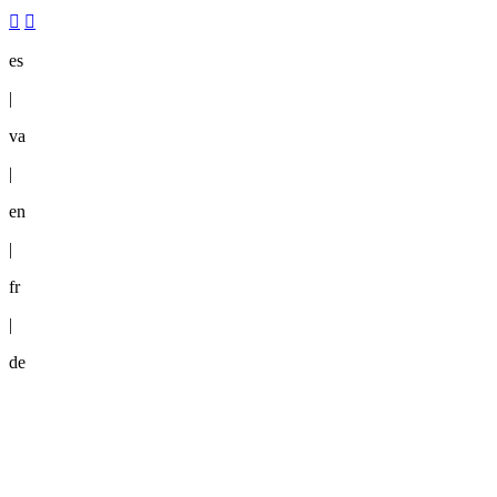
es
|
va
|
en
|
fr
|
de