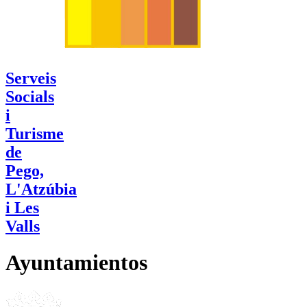
Serveis
Socials
i
Turisme
de
Pego,
L'Atzúbia
i Les
Valls
Ayuntamientos