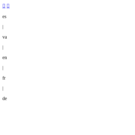
es
|
va
|
en
|
fr
|
de