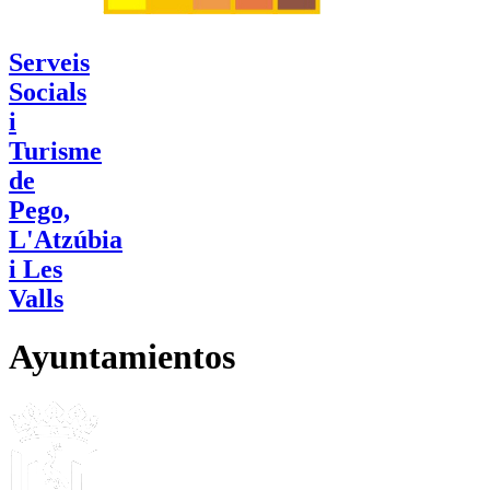
Serveis
Socials
i
Turisme
de
Pego,
L'Atzúbia
i Les
Valls
Ayuntamientos