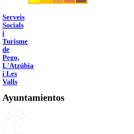
Serveis
Socials
i
Turisme
de
Pego,
L'Atzúbia
i Les
Valls
Ayuntamientos