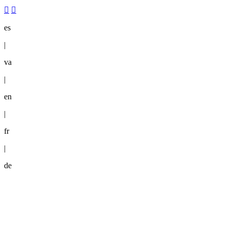
es
|
va
|
en
|
fr
|
de