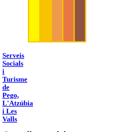
Serveis
Socials
i
Turisme
de
Pego,
L'Atzúbia
i Les
Valls