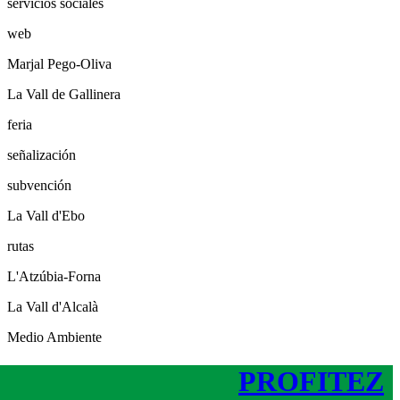
servicios sociales
web
Marjal Pego-Oliva
La Vall de Gallinera
feria
señalización
subvención
La Vall d'Ebo
rutas
L'Atzúbia-Forna
La Vall d'Alcalà
Medio Ambiente
PROFITEZ