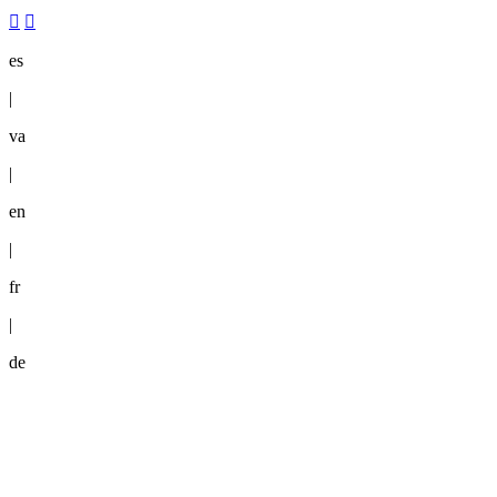
es
|
va
|
en
|
fr
|
de