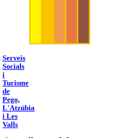
Serveis
Socials
i
Turisme
de
Pego,
L'Atzúbia
i Les
Valls