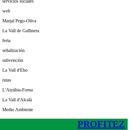
servicios sociales
web
Marjal Pego-Oliva
La Vall de Gallinera
feria
señalización
subvención
La Vall d'Ebo
rutas
L'Atzúbia-Forna
La Vall d'Alcalà
Medio Ambiente
PROFITEZ