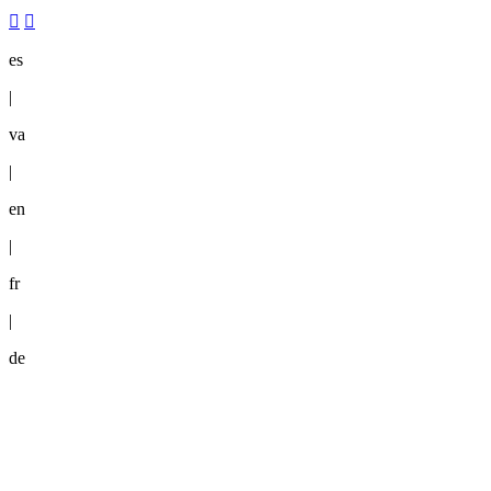
es
|
va
|
en
|
fr
|
de