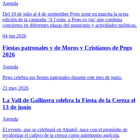
Agenda
Del 10 de julio al 4 de septiembre Pego pone en marcha la sexta
edición de la campaña ‘A l´estiu, a Pego es viu’ que combina
conciertos en diferentes plazas del municipio y actividades turísticas.
04 jun
2026
Fiestas patronales y de Moros y Cristianos de Pego
2026
Agenda
Pego celebra sus fiestas patronales durante este mes de junio.
21 may
2026
La Vall de Gallinera celebra la Fiesta de la Cereza el
13 de junio
Agenda
El evento, que se celebrará en Alpatró, nace con el propósito de
revalorizar el cultivo de la cereza como patrimonio agrícola,