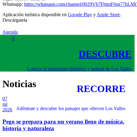
Whatsapp:
https://whatsapp.com/channel/0029Vb7FhtmF6sn77hLM
Aplicación turística disponible en
Google Play
y
Apple Store
.
Descárgatela
Agenda
DESCUBRE
Conoce el patrimonio histórico y natural de Los Valles
Noticias
RECORRE
07
jul
Adéntrate y descubre los paisajes que ofrecen Los Valles
2026
Pego se prepara para un verano lleno de música,
historia y naturaleza