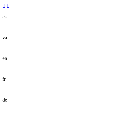
es
|
va
|
en
|
fr
|
de