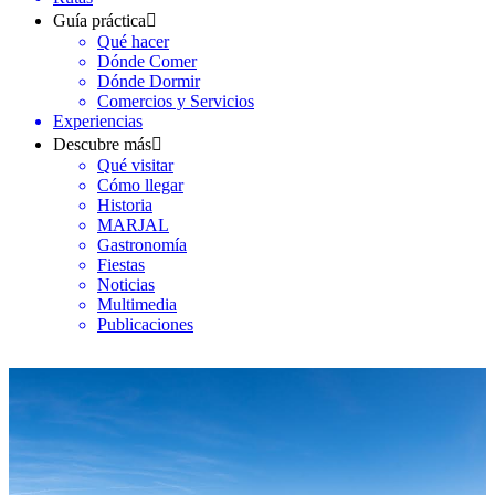
Guía práctica
Qué hacer
Dónde Comer
Dónde Dormir
Comercios y Servicios
Experiencias
Descubre más
Qué visitar
Cómo llegar
Historia
MARJAL
Gastronomía
Fiestas
Noticias
Multimedia
Publicaciones