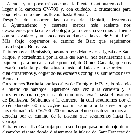
la Alcúdia y, un poco más adelante, la fuente. Continuaremos hasta
llegar a la carretera CV-700 y, con cuidado, la cruzaremos para
coger el camino que nos llevará hasta Benialí.
Después de recorrer las calles de
Benialí
, llegaremos
al Ayuntamiento, y cuarenta metros más adelante nos
desviaremos por la calle del colegio (a la derecha veremos la fuente
con su lavadero y un poco más adelante la iglesia de Sant Roc).
Más abajo, cogeremos el camino de Baix que seguiremos
hasta llegar a Benissivà.
Entraremos en
Benissivà
, pasando por delante de la iglesia de Sant
Miquel y bordeándola por la calle del Raval, nos desviaremos a la
izquierda para buscar la calle principal, de Olmos Canalda, que nos
llevará hacia la placita situada justo al lado de la carretera, la
cual cruzaremos y, cogiendo las escaleras contiguas, subiremos hasta
Benitaia.
Cruzaremos
Benitaia
por las calles de Enmig y de Baix, bordeando
el huerto de naranjos llegaremos otra vez a la carretera y la
cruzaremos para coger el camino que nos llevará hasta el lavadero
de Benissivà. Subiremos a la carretera, la cual seguiremos por el
arcén durante 60 m, cogeremos un camino a la derecha que
nos retornará a la CV-700; 200 m más adelante nos desviaremos a la
derecha por el camino de la piscina que seguiremos hasta La
Carroja.
Entraremos en
La Carroja
por la senda que pasa por debajo de un
algarrobo gigante donde divisaremos la iglesia de Sant Francesc de