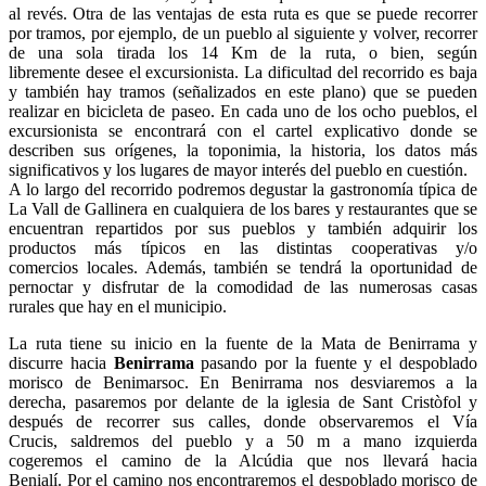
al revés. Otra de las ventajas de esta ruta es que se puede recorrer
por tramos, por ejemplo, de un pueblo al siguiente y volver, recorrer
de una sola tirada los 14 Km de la ruta, o bien, según
libremente desee el excursionista. La dificultad del recorrido es baja
y también hay tramos (señalizados en este plano) que se pueden
realizar en bicicleta de paseo. En cada uno de los ocho pueblos, el
excursionista se encontrará con el cartel explicativo donde se
describen sus orígenes, la toponimia, la historia, los datos más
significativos y los lugares de mayor interés del pueblo en cuestión.
A lo largo del recorrido podremos degustar la gastronomía típica de
La Vall de Gallinera en cualquiera de los bares y restaurantes que se
encuentran repartidos por sus pueblos y también adquirir los
productos más típicos en las distintas cooperativas y/o
comercios locales. Además, también se tendrá la oportunidad de
pernoctar y disfrutar de la comodidad de las numerosas casas
rurales que hay en el municipio.
La ruta tiene su inicio en la fuente de la Mata de Benirrama y
discurre hacia
Benirrama
pasando por la fuente y el despoblado
morisco de Benimarsoc. En Benirrama nos desviaremos a la
derecha, pasaremos por delante de la iglesia de Sant Cristòfol y
después de recorrer sus calles, donde observaremos el Vía
Crucis, saldremos del pueblo y a 50 m a mano izquierda
cogeremos el camino de la Alcúdia que nos llevará hacia
Benialí. Por el camino nos encontraremos el despoblado morisco de