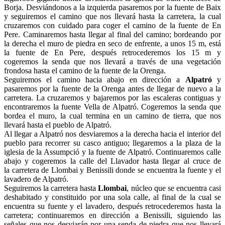
Borja. Desviándonos a la izquierda pasaremos por la fuente de Baix
y seguiremos el camino que nos llevará hasta la carretera, la cual
cruzaremos con cuidado para coger el camino de la fuente de En
Pere. Caminaremos hasta llegar al final del camino; bordeando por
la derecha el muro de piedra en seco de enfrente, a unos 15 m, está
la fuente de En Pere, después retrocederemos los 15 m y
cogeremos la senda que nos llevará a través de una vegetación
frondosa hasta el camino de la fuente de la Orenga.
Seguiremos el camino hacia abajo en dirección a
Alpatró
y
pasaremos por la fuente de la Orenga antes de llegar de nuevo a la
carretera. La cruzaremos y bajaremos por las escaleras contiguas y
encontraremos la fuente Vella de Alpatró. Cogeremos la senda que
bordea el muro, la cual termina en un camino de tierra, que nos
llevará hasta el pueblo de Alpatró.
Al llegar a Alpatró nos desviaremos a la derecha hacia el interior del
pueblo para recorrer su casco antiguo; llegaremos a la plaza de la
iglesia de la Assumpció y la fuente de Alpatró. Continuaremos calle
abajo y cogeremos la calle del Llavador hasta llegar al cruce de
la carretera de Llombai y Benissili donde se encuentra la fuente y el
lavadero de Alpatró.
Seguiremos la carretera hasta
Llombai
, núcleo que se encuentra casi
deshabitado y constituido por una sola calle, al final de la cual se
encuentra su fuente y el lavadero, después retrocederemos hasta la
carretera; continuaremos en dirección a Benissili, siguiendo las
señales que nos desviarán por una senda de piedra que nos llevará