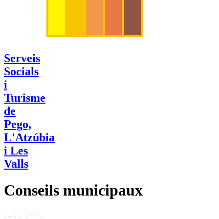
Serveis
Socials
i
Turisme
de
Pego,
L'Atzúbia
i Les
Valls
Conseils municipaux