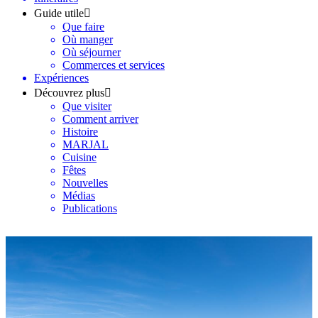
Guide utile
Que faire
Où manger
Où séjourner
Commerces et services
Expériences
Découvrez plus
Que visiter
Comment arriver
Histoire
MARJAL
Cuisine
Fêtes
Nouvelles
Médias
Publications