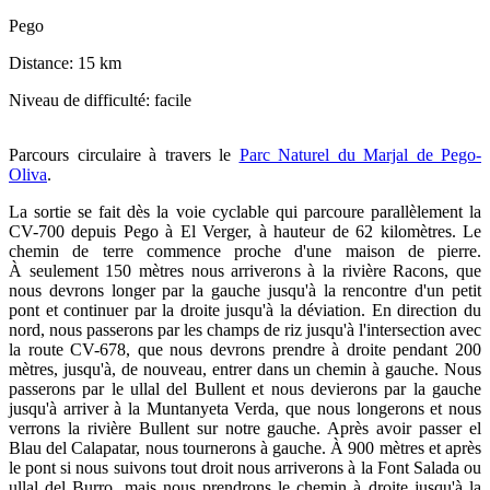
Pego
Distance:
15 km
Niveau de difficulté:
facile
Parcours circulaire à travers le
Parc Naturel du Marjal de Pego-
Oliva
.
La sortie se fait dès la voie cyclable qui parcoure parallèlement la
CV-700 depuis Pego à El Verger, à hauteur de 62 kilomètres. Le
chemin de terre commence proche d'une maison de pierre.
À seulement 150 mètres nous arriverons à la rivière Racons, que
nous devrons longer par la gauche jusqu'à la rencontre d'un petit
pont et continuer par la droite jusqu'à la déviation. En direction du
nord, nous passerons par les champs de riz jusqu'à l'intersection avec
la route CV-678, que nous devrons prendre à droite pendant 200
mètres, jusqu'à, de nouveau, entrer dans un chemin à gauche. Nous
passerons par le ullal del Bullent et nous devierons par la gauche
jusqu'à arriver à la Muntanyeta Verda, que nous longerons et nous
verrons la rivière Bullent sur notre gauche. Après avoir passer el
Blau del Calapatar, nous tournerons à gauche. À 900 mètres et après
le pont si nous suivons tout droit nous arriverons à la Font Salada ou
ullal del Burro, mais nous prendrons le chemin à droite jusqu'à la