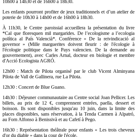
10h00 à 14h30 et de 16h00 à 18h30.
Les enfants pourront profiter de jeux traditionnels et d’un atelier de
poterie de 10h30 à 14h00 et de 16h00 à 18h30.
À 11h30, le Centre paroissial accueillera la présentation du livre
*Cal que floresquen mil margarides. De l’ecologisme a l’ecologia
política al País Valencià*. Conférence « De la reivindicació al
governor » (Mille marguerites doivent fleurir : de l'écologie à
l'écologie politique dans le Pays valencien. De la demande au
gouvernement), avec Carles Arnal, docteur en biologie et membre
d'Acció Ecologista AGRÓ.
12h00 : Match de Pilota organisé par le club Vicent Alminyana
Pilota de Vall de Gallinera, rue La Pilota.
12h30 : Concert de Blue Guano.
14h30 : Déjeuner communautaire au Centre social Joan Pellicer. Les
billets, au prix de 12 €, comprennent entrées, paella, dessert et
boisson. Ils sont disponibles jusqu'au 10 juin, dans la limite des
places disponibles, sans réservation, à la Tenda Carmen à Alpatró,
au Forn Alfonso à Benissivà et au Cafetí à Pego.
16h30 : Représentation théâtrale pour enfants « Les trois cheveux
d'or du diable » dans la cour de l'école.