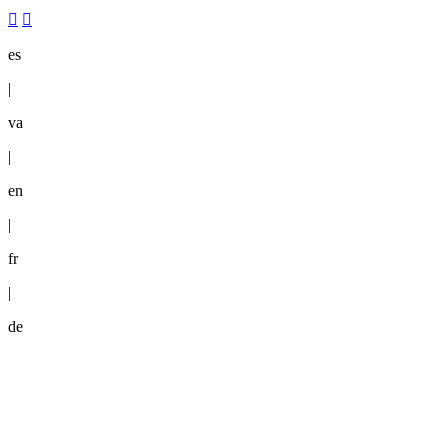
es
|
va
|
en
|
fr
|
de