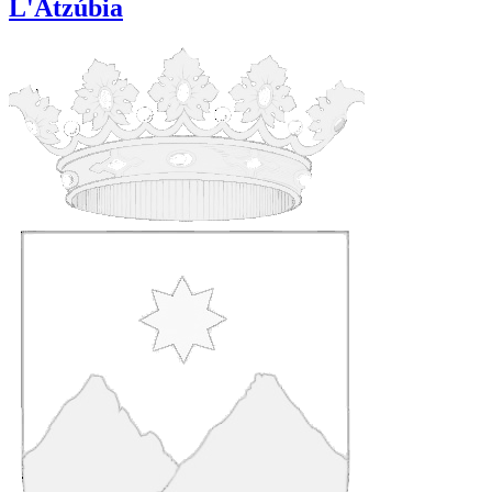
L'Atzúbia