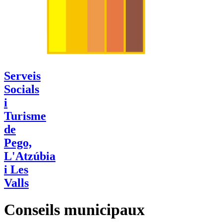
Serveis
Socials
i
Turisme
de
Pego,
L'Atzúbia
i Les
Valls
Conseils municipaux