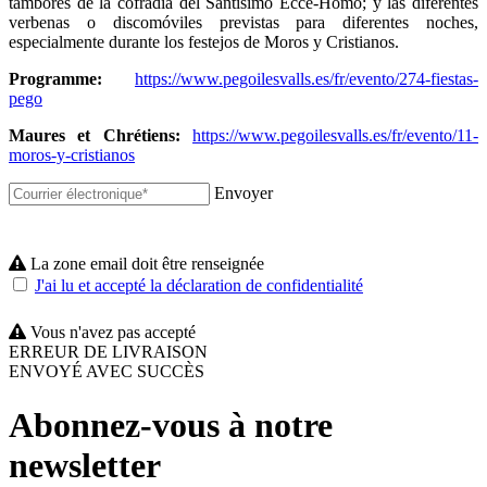
tambores de la cofradía del Santísimo Ecce-Homo; y las diferentes
verbenas o discomóviles previstas para diferentes noches,
especialmente durante los festejos de Moros y Cristianos.
Programme:
https://www.pegoilesvalls.es/fr/evento/274-fiestas-
pego
Maures et Chrétiens:
https://www.pegoilesvalls.es/fr/evento/11-
moros-y-cristianos
Envoyer
La zone email doit être renseignée
J'ai lu et accepté la déclaration de confidentialité
Vous n'avez pas accepté
ERREUR DE LIVRAISON
ENVOYÉ AVEC SUCCÈS
Abonnez-vous à notre
newsletter