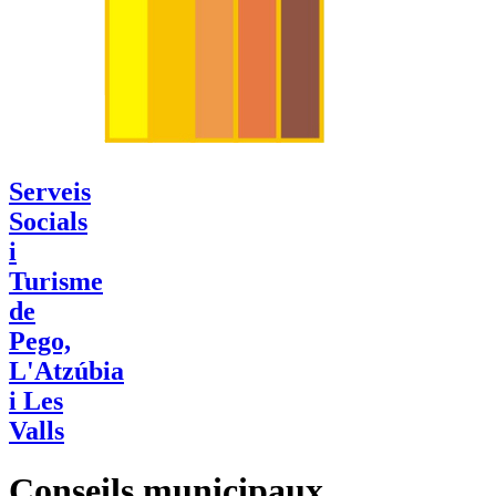
Serveis
Socials
i
Turisme
de
Pego,
L'Atzúbia
i Les
Valls
Conseils municipaux