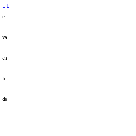
es
|
va
|
en
|
fr
|
de