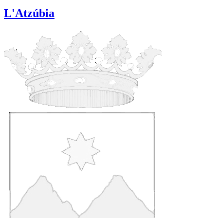
L'Atzúbia